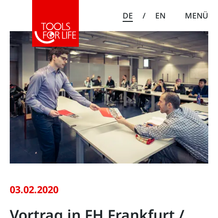
DE
/
EN
MENÜ
03.02.2020
Vortrag in FH Frankfurt /