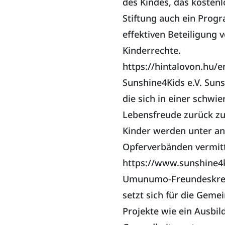
des Kindes, das kostenlo
Stiftung auch ein Prog
effektiven Beteiligung 
Kinderrechte.
https://hintalovon.hu/e
Sunshine4Kids e.V. Suns
die sich in einer schwie
Lebensfreude zurück zu
Kinder werden unter a
Opferverbänden vermitt
https://www.sunshine4k
Umunumo-Freundeskreis
setzt sich für die Gem
Projekte wie ein Ausbi