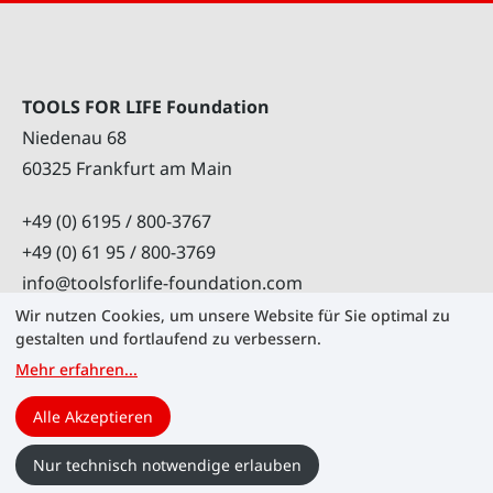
TOOLS FOR LIFE Foundation
Niedenau 68
60325 Frankfurt am Main
+49 (0) 6195 / 800-3767
+49 (0) 61 95 / 800-3769
info@toolsforlife-foundation.com
Wir nutzen Cookies, um unsere Website für Sie optimal zu
gestalten und fortlaufend zu verbessern.
Mehr erfahren
...
Cookies verwalten
Karriere
Kontakt
Alle Akzeptieren
Impressum
Datenschutz
©
2026
TOOLS FOR LIFE Foundation
Nur technisch notwendige erlauben