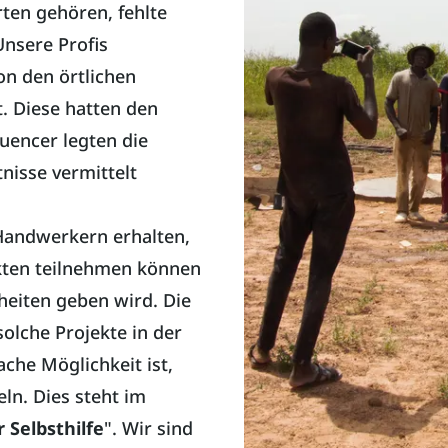
ten gehören, fehlte
nsere Profis
n den örtlichen
t. Diese hatten den
uencer legten die
nisse vermittelt
 Handwerkern erhalten,
ekten teilnehmen können
heiten geben wird. Die
 solche Projekte in der
ache Möglichkeit ist,
eln. Dies steht im
r Selbsthilfe
". Wir sind