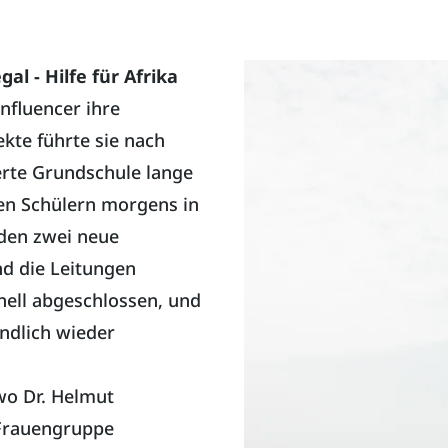
al - Hilfe für Afrika
Influencer ihre
ekte führte sie nach
erte Grundschule lange
en Schülern morgens in
rden zwei neue
d die Leitungen
nell abgeschlossen, und
endlich wieder
wo Dr. Helmut
 Frauengruppe