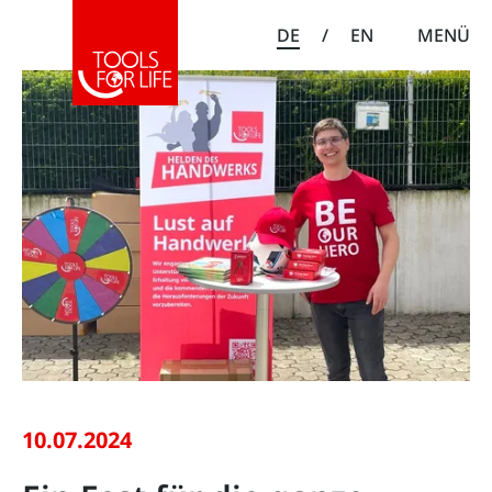
DE
/
EN
MENÜ
10.07.2024