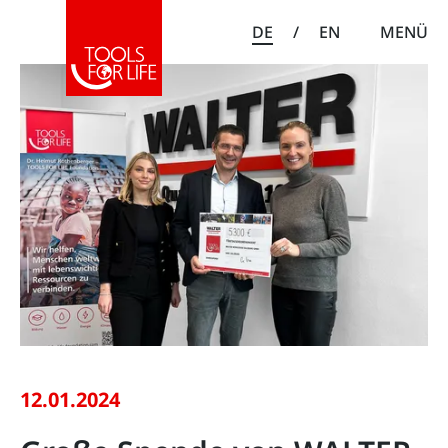
DE
/
EN
MENÜ
12.01.2024