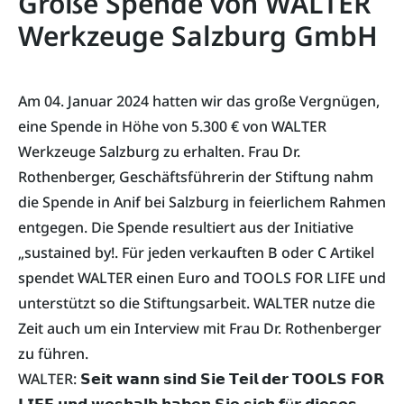
Große Spende von WALTER
Werkzeuge Salzburg GmbH
Am 04. Januar 2024 hatten wir das große Vergnügen,
eine Spende in Höhe von 5.300 € von WALTER
Werkzeuge Salzburg zu erhalten. Frau Dr.
Rothenberger, Geschäftsführerin der Stiftung nahm
die Spende in Anif bei Salzburg in feierlichem Rahmen
entgegen. Die Spende resultiert aus der Initiative
„sustained by!. Für jeden verkauften B oder C Artikel
spendet WALTER einen Euro and TOOLS FOR LIFE und
unterstützt so die Stiftungsarbeit. WALTER nutze die
Zeit auch um ein Interview mit Frau Dr. Rothenberger
zu führen.
WALTER: 𝗦𝗲𝗶𝘁 𝘄𝗮𝗻𝗻 𝘀𝗶𝗻𝗱 𝗦𝗶𝗲 𝗧𝗲𝗶𝗹 𝗱𝗲𝗿 𝗧𝗢𝗢𝗟𝗦 𝗙𝗢𝗥
𝗟𝗜𝗙𝗘 𝘂𝗻𝗱 𝘄𝗲𝘀𝗵𝗮𝗹𝗯 𝗵𝗮𝗯𝗲𝗻 𝗦𝗶𝗲 𝘀𝗶𝗰𝗵 𝗳ü𝗿 𝗱𝗶𝗲𝘀𝗲𝘀