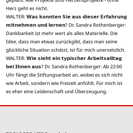
Herz geht es nicht.
WALTER: 𝗪𝗮𝘀 𝗸𝗼𝗻𝗻𝘁𝗲𝗻 𝗦𝗶𝗲 𝗮𝘂𝘀 𝗱𝗶𝗲𝘀𝗲𝗿 𝗘𝗿𝗳𝗮𝗵𝗿𝘂𝗻𝗴
𝗺𝗶𝘁𝗻𝗲𝗵𝗺𝗲𝗻 𝘂𝗻𝗱 𝗹𝗲𝗿𝗻𝗲𝗻? Dr. Sandra Rothenberger:
Dankbarkeit ist mehr wert als alles Materielle. Die
Idee, dass man etwas zurückgibt, dass man seine
glückliche Situation schätzt, ist für mich unersetzlich.
WALTER: 𝗪𝗶𝗲 𝘀𝗶𝗲𝗵𝘁 𝗲𝗶𝗻 𝘁𝘆𝗽𝗶𝘀𝗰𝗵𝗲𝗿 𝗔𝗿𝗯𝗲𝗶𝘁𝘀𝗮𝗹𝗹𝘁𝗮𝗴
𝗯𝗲𝗶 𝗜𝗵𝗻𝗲𝗻 𝗮𝘂𝘀? Dr. Sandra Rothenberger: Ab 22:00
Uhr fängt die Stiftungsarbeit an, wobei es sich nicht
wie Arbeit, sondern wie Freizeit anfühlt. Für mich ist
es eher eine Leidenschaft und Überzeugung.