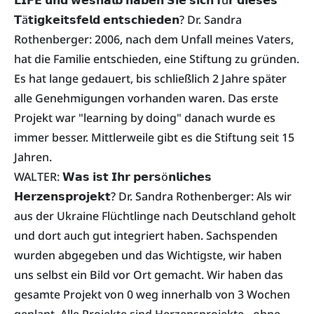
𝗧ä𝘁𝗶𝗴𝗸𝗲𝗶𝘁𝘀𝗳𝗲𝗹𝗱 𝗲𝗻𝘁𝘀𝗰𝗵𝗶𝗲𝗱𝗲𝗻? Dr. Sandra
Rothenberger: 2006, nach dem Unfall meines Vaters,
hat die Familie entschieden, eine Stiftung zu gründen.
Es hat lange gedauert, bis schließlich 2 Jahre später
alle Genehmigungen vorhanden waren. Das erste
Projekt war "learning by doing" danach wurde es
immer besser. Mittlerweile gibt es die Stiftung seit 15
Jahren.
WALTER: 𝗪𝗮𝘀 𝗶𝘀𝘁 𝗜𝗵𝗿 𝗽𝗲𝗿𝘀ö𝗻𝗹𝗶𝗰𝗵𝗲𝘀
𝗛𝗲𝗿𝘇𝗲𝗻𝘀𝗽𝗿𝗼𝗷𝗲𝗸𝘁? Dr. Sandra Rothenberger: Als wir
aus der Ukraine Flüchtlinge nach Deutschland geholt
und dort auch gut integriert haben. Sachspenden
wurden abgegeben und das Wichtigste, wir haben
uns selbst ein Bild vor Ort gemacht. Wir haben das
gesamte Projekt von 0 weg innerhalb von 3 Wochen
geplant. Alle Projekte sind Herzensprojekte - ohne