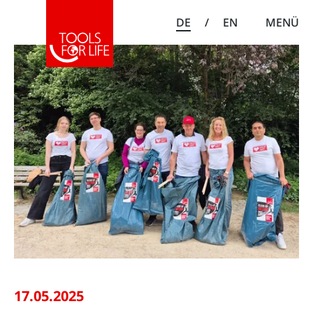
DE
/
EN
MENÜ
17.05.2025