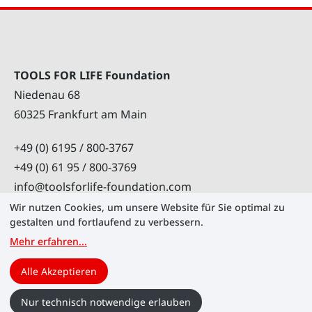
TOOLS FOR LIFE Foundation
Niedenau 68
60325 Frankfurt am Main
+49 (0) 6195 / 800-3767
+49 (0) 61 95 / 800-3769
info@toolsforlife-foundation.com
Wir nutzen Cookies, um unsere Website für Sie optimal zu
gestalten und fortlaufend zu verbessern.
Mehr erfahren
...
Cookies verwalten
Karriere
Kontakt
Alle Akzeptieren
Impressum
Datenschutz
©
2026
TOOLS FOR LIFE Foundation
Nur technisch notwendige erlauben