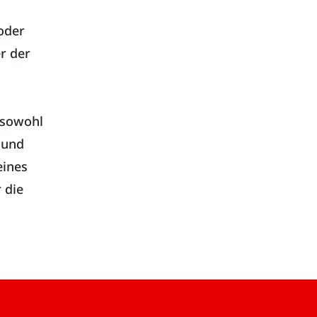
oder
r der
 sowohl
 und
eines
 die