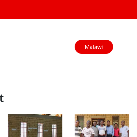
Malawi
t