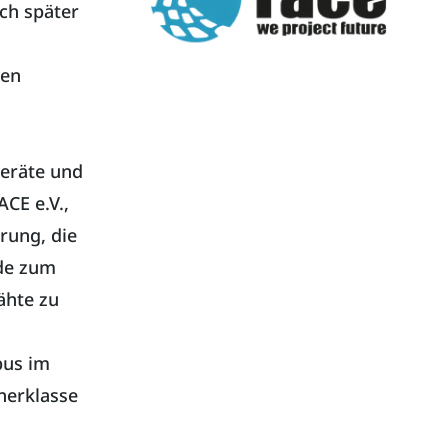
ch später
den
eräte und
CE e.V.,
rung, die
rde zum
ähte zu
pus im
nerklasse